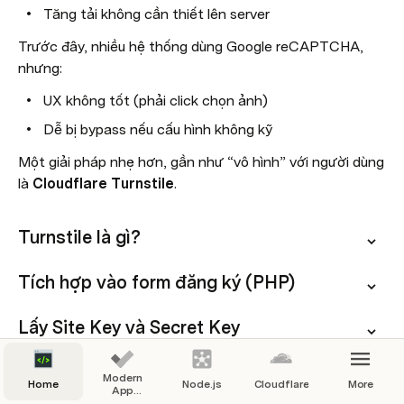
Tăng tải không cần thiết lên server
Trước đây, nhiều hệ thống dùng Google reCAPTCHA, 
nhưng:
UX không tốt (phải click chọn ảnh)
Dễ bị bypass nếu cấu hình không kỹ
Một giải pháp nhẹ hơn, gần như “vô hình” với người dùng 
là 
Cloudflare Turnstile
.
Turnstile là gì?
Tích hợp vào form đăng ký (PHP)
Lấy Site Key và Secret Key
Một số lưu ý quan trọng (Best Practices)
Modern
Home
Node.js
Cloudflare
More
App
Guidelines