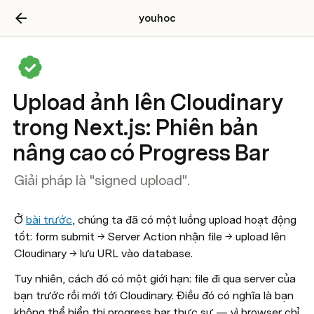
youhoc
Upload ảnh lên Cloudinary
trong Next.js: Phiên bản
nâng cao có Progress Bar
Giải pháp là "signed upload".
Ở 
bài trước
, chúng ta đã có một luồng upload hoạt động 
tốt: form submit → Server Action nhận file → upload lên 
Cloudinary → lưu URL vào database.
Tuy nhiên, cách đó có một giới hạn: file đi qua server của 
bạn trước rồi mới tới Cloudinary. Điều đó có nghĩa là bạn 
không thể hiển thị progress bar thực sự — vì browser chỉ 