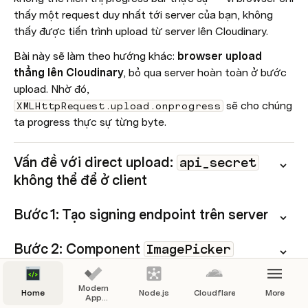
thấy một request duy nhất tới server của bạn, không 
thấy được tiến trình upload từ server lên Cloudinary.
Bài này sẽ làm theo hướng khác: 
browser upload 
thẳng lên Cloudinary
, bỏ qua server hoàn toàn ở bước 
upload. Nhờ đó, 
 sẽ cho chúng 
XMLHttpRequest.upload.onprogress
ta progress thực sự từng byte.
Vấn đề với direct upload: 
api_secret
không thể để ở client
Bước 1: Tạo signing endpoint trên server
Bước 2: Component 
ImagePicker
Bước 3: Kết nối với form
Modern
Home
Node.js
Cloudflare
More
App
Guidelines